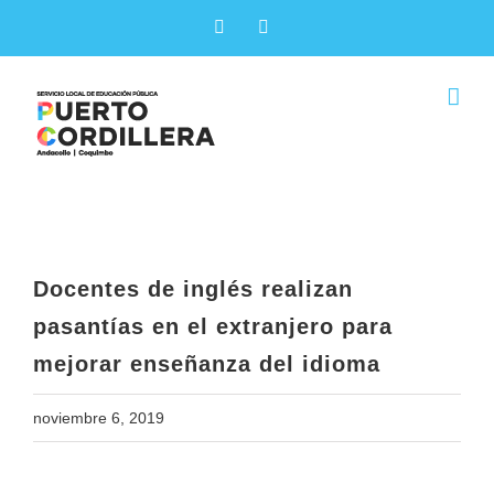
Skip
Facebook
X
to
content
Docentes de inglés realizan
pasantías en el extranjero para
mejorar enseñanza del idioma
Docentes de inglés realizan
pasantías en el extranjero para
mejorar enseñanza del idioma
noviembre 6, 2019
View