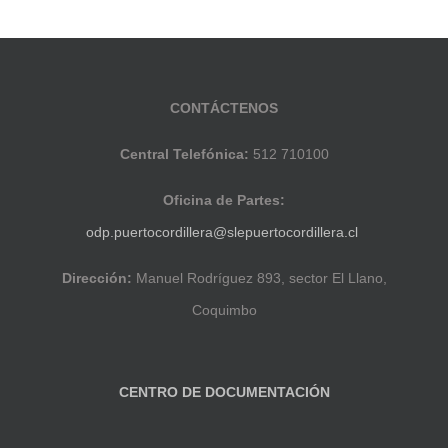
CONTÁCTENOS
Central Telefónica:
512 710100
Oficina de Partes:
odp.puertocordillera@slepuertocordillera.cl
Dirección:
Manuel Rodríguez 893, sector El Llano,
Coquimbo
CENTRO DE DOCUMENTACIÓN