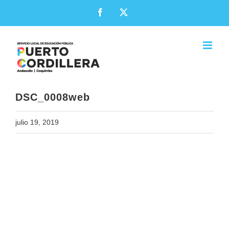
Skip
Facebook
X
to
content
DSC_0008web
julio 19, 2019