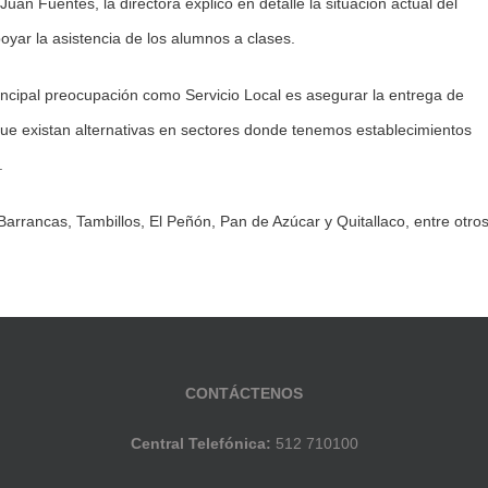
an Fuentes, la directora explicó en detalle la situación actual del
oyar la asistencia de los alumnos a clases.
principal preocupación como Servicio Local es asegurar la entrega de
e existan alternativas en sectores donde tenemos establecimientos
.
rrancas, Tambillos, El Peñón, Pan de Azúcar y Quitallaco, entre otros
CONTÁCTENOS
Central Telefónica:
512 710100