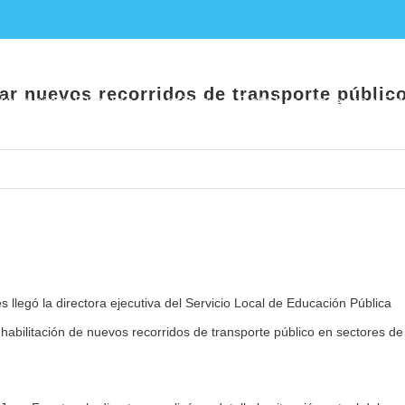
icita habilitar nuevos recorridos de transp
itar nuevos recorridos de transporte públic
ucación Pública
Noticias
Establecimientos E
es llegó la directora ejecutiva del Servicio Local de Educación Pública
a habilitación de nuevos recorridos de transporte público en sectores de