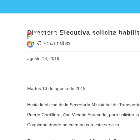
Skip
Directora Ejecutiva sol
to
content
Directora Ejecutiva solicita habil
Inicio
Nueva Ed
en Coquimbo
agosto 13, 2019
View
Martes 13 de agosto de 2019.-
Larger
Image
Hasta la oficina de la Secretaría Ministerial de Transport
Puerto Cordillera, Ana Victoria Ahumada, para solicitar l
Coquimbo donde no cuentan con este servicio.