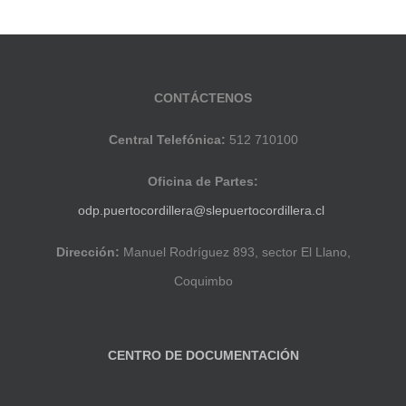
CONTÁCTENOS
Central Telefónica:
512 710100
Oficina de Partes:
odp.puertocordillera@slepuertocordillera.cl
Dirección:
Manuel Rodríguez 893, sector El Llano,
Coquimbo
CENTRO DE DOCUMENTACIÓN