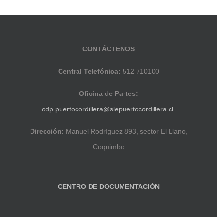
CONTÁCTENOS
Central Telefónica:
512 710100
Oficina de Partes:
odp.puertocordillera@slepuertocordillera.cl
Dirección:
Manuel Rodríguez 893, sector El Llano,
Coquimbo
CENTRO DE DOCUMENTACIÓN