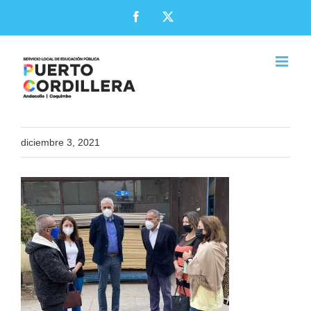
Skip
Facebook
X
to
content
diciembre 3, 2021