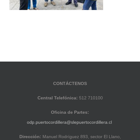
CONTÁCTENOS
Central Telefónica:
512 710100
Oficina de Partes:
odp.puertocordillera@slepuertocordillera.cl
Dirección:
Manuel Rodríguez 893, sector El Llano,