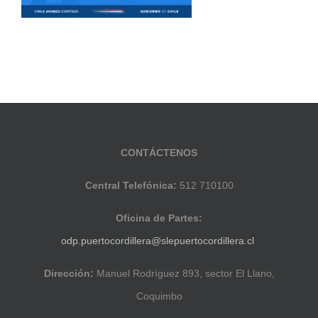
CONTÁCTENOS
Central Telefónica:
512 710100
Oficina de Partes:
odp.puertocordillera@slepuertocordillera.cl
Dirección:
Manuel Rodríguez 893, sector El Llano,
Coquimbo