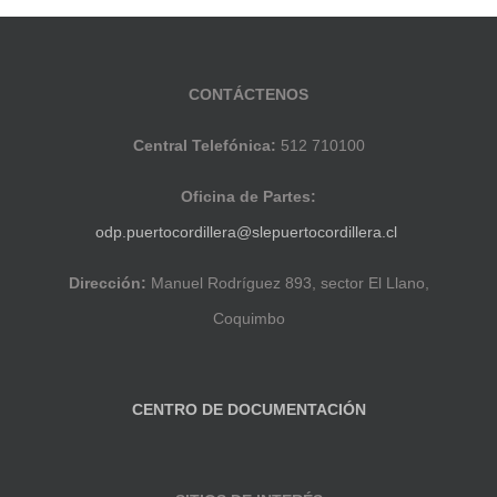
CONTÁCTENOS
Central Telefónica:
512 710100
Oficina de Partes:
odp.puertocordillera@slepuertocordillera.cl
Dirección:
Manuel Rodríguez 893, sector El Llano,
Coquimbo
CENTRO DE DOCUMENTACIÓN