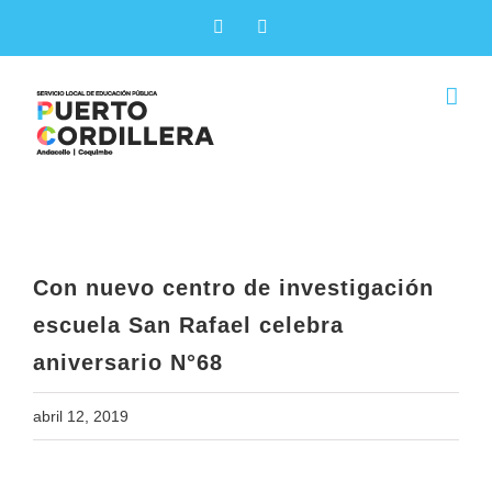
Skip
Facebook
X
to
content
Con nuevo centro de investigación
escuela San Rafael celebra
aniversario N°68
Con nuevo centro de investigación
escuela San Rafael celebra
aniversario N°68
abril 12, 2019
View