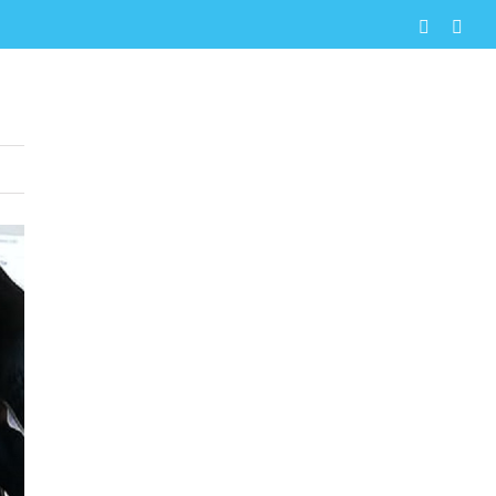
Faceboo
X
scuela El Peñón
ducacionales
#EligeSerTP
Participación