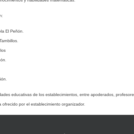
onocimientos y habilidades matemáticas.
n:
la El Peñón.
Tambillos.
los
ñón.
ñón.
idades educativas de los establecimientos, entre apoderados, profesore
 ofrecido por el establecimiento organizador.