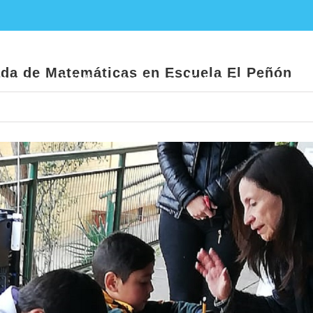
esarrolló 4° Olimpiada de Matemáticas en E
iada de Matemáticas en Escuela El Peñón
ducación Pública
Noticias
Establecimientos E