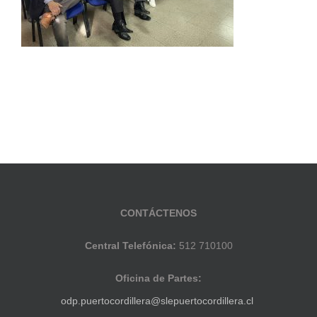
CONTÁCTENOS
Central Telefónica:
512 710100
Oficina de Partes:
odp.puertocordillera@slepuertocordillera.cl