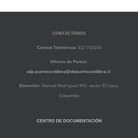
CONTÁCTENOS
Central Telefónica:
512 710100
Oficina de Partes:
odp.puertocordillera@slepuertocordillera.cl
Dirección:
Manuel Rodríguez 893, sector El Llano,
Coquimbo
CENTRO DE DOCUMENTACIÓN