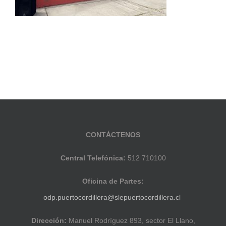
CONTÁCTENOS
Central Telefónica:
512 710100
Oficina de Partes:
odp.puertocordillera@slepuertocordillera.cl
Dirección:
Manuel Rodríguez 893, sector El Llano,