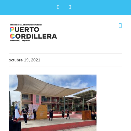
Skip
Facebook
X
to
content
octubre 19, 2021