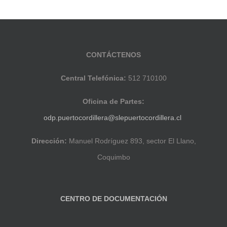
CONTÁCTENOS
Central Telefónica:
512 710100
Oficina de Partes:
odp.puertocordillera@slepuertocordillera.cl
Dirección:
Manuel Rodríguez 893, sector El Llano,
Coquimbo
CENTRO DE DOCUMENTACIÓN