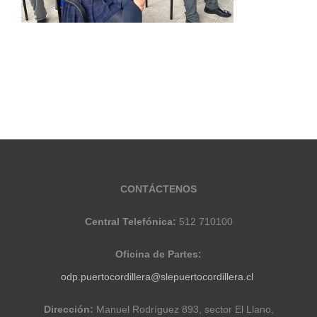
CONTÁCTENOS
Central Telefónica:
512 710100
Oficina de Partes:
odp.puertocordillera@slepuertocordillera.cl
Dirección:
Manuel Rodríguez 893, sector El Llano,