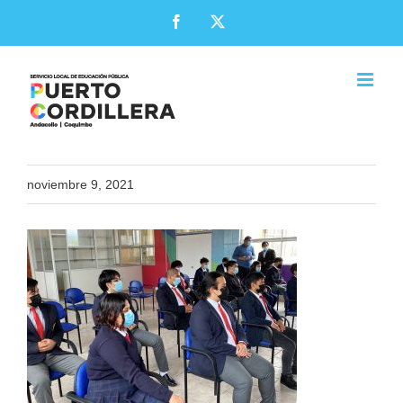
Skip
Facebook
X
to
content
noviembre 9, 2021