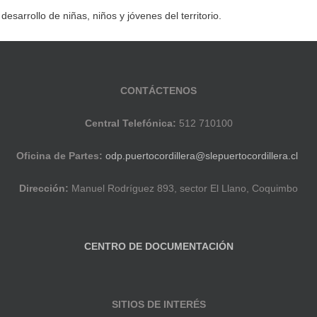
sarrollo de niñas, niños y jóvenes del territorio.
CONTÁCTENOS
Central Telefónica:
512 710100
Oficina de Partes:
odp.puertocordillera@slepuertocordillera.cl
Dirección:
Manuel Rodríguez 893, sector El Llano, Coquimbo
CENTRO DE DOCUMENTACIÓN
SITIOS DE INTERÉS