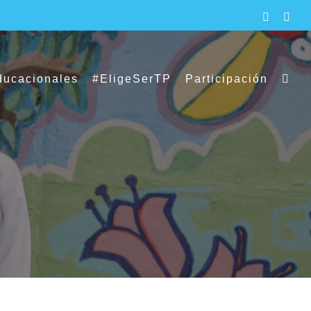
Faceboo
X
ducacionales
#EligeSerTP
Participación
SLEP Puerto Cordillera