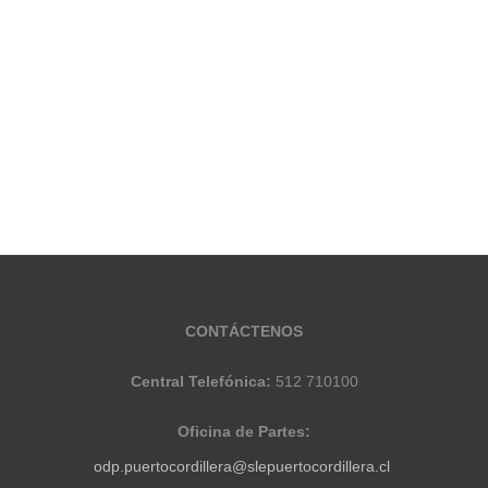
CONTÁCTENOS
Central Telefónica:
512 710100
Oficina de Partes:
odp.puertocordillera@slepuertocordillera.cl