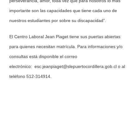
perseverancia, amor, toda vez que para nosotros lo más
importante son las capacidades que tiene cada uno de
nuestros estudiantes por sobre su discapacidad”.
El Centro Laboral Jean Piaget tiene sus puertas abiertas
para quienes necesitan matrícula. Para informaciones y/o
consultas está disponible el correo
electrónico:
esc.jeanpiaget@slepuertocordillera.gob.cl
o al
teléfono 512-314914.