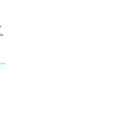
l
 de
ore