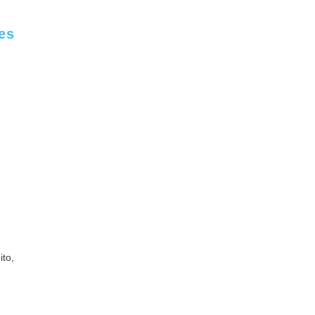
es
e
ito,