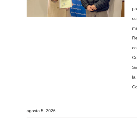
llera
pa
cu
me
Re
co
Co
Si
la
Co
agosto 5, 2026