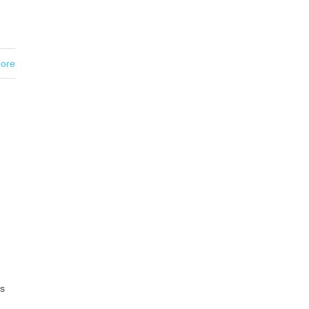
ore
es