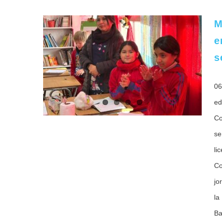
M
e
aron a
s
lo y
iar el
06
 2026
ed
Co
se
li
Co
jo
la
Ba