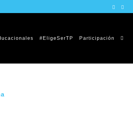
Faceboo
X
ducacionales
#EligeSerTP
Participación
ma