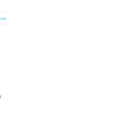
ore
l