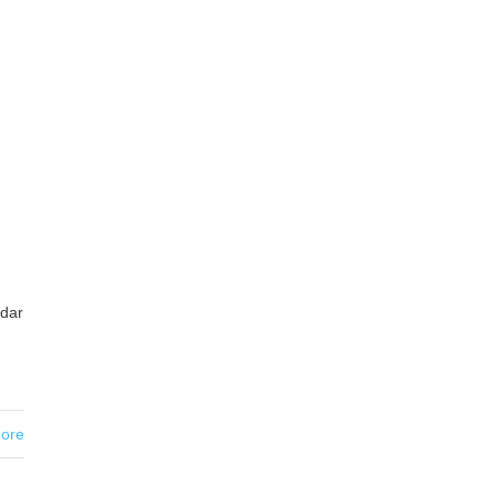
idar
ore