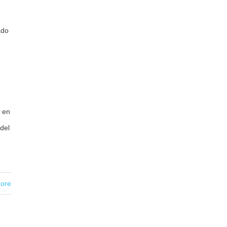
ado
o en
del
ore