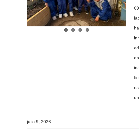
dizaje
09
cación
la
há
in
ed
ap
in
fi
es
un
julio 9, 2026