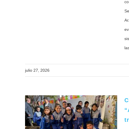
co
Se
Ar
ev
si
la
julio 27, 2026
C
dura
“
dora
t
e