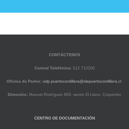
ducación Pública
Noticias
Establecimientos E
CONTÁCTENOS
Central Telefónica:
512 710100
Oficina de Partes:
odp.puertocordillera@slepuertocordillera.cl
Dirección:
Manuel Rodríguez 893, sector El Llano, Coquimbo
CENTRO DE DOCUMENTACIÓN