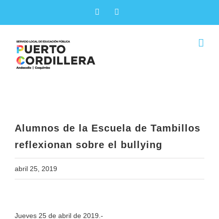
Skip
Facebook
X
to
content
Alumnos de la Escuela de Tambillos
reflexionan sobre el bullying
Alumnos de la Escuela de Tambillos
reflexionan sobre el bullying
abril 25, 2019
View
Jueves 25 de abril de 2019.-
Larger