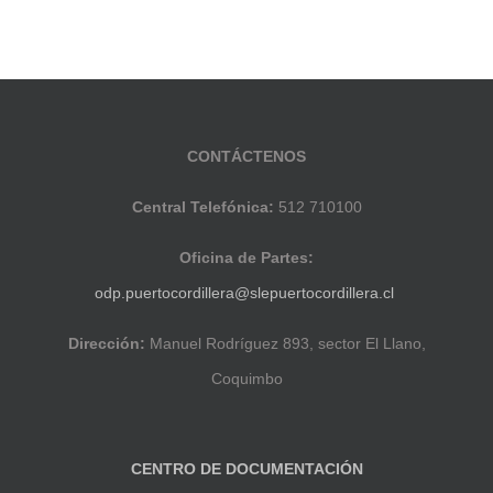
CONTÁCTENOS
Central Telefónica:
512 710100
Oficina de Partes:
odp.puertocordillera@slepuertocordillera.cl
Dirección:
Manuel Rodríguez 893, sector El Llano,
Coquimbo
CENTRO DE DOCUMENTACIÓN