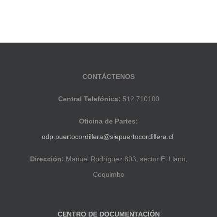
CONTÁCTENOS
Central Telefónica:
512 710100
Oficina de Partes:
odp.puertocordillera@slepuertocordillera.cl
Dirección:
Manuel Rodríguez 893, sector El Llano,
Coquimbo
CENTRO DE DOCUMENTACIÓN