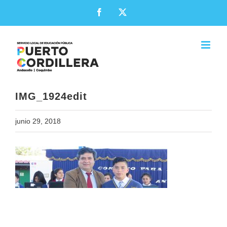
Skip
Facebook
X
to
content
IMG_1924edit
junio 29, 2018