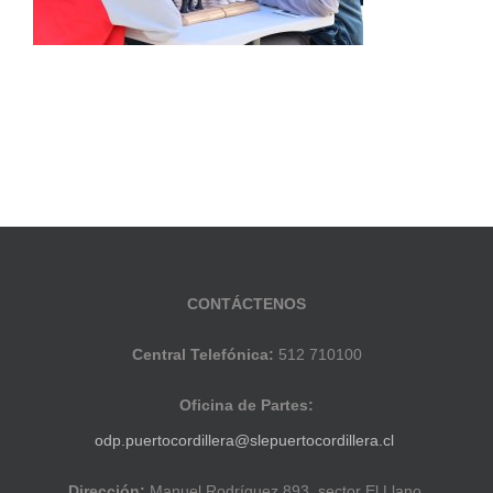
CONTÁCTENOS
Central Telefónica:
512 710100
Oficina de Partes:
odp.puertocordillera@slepuertocordillera.cl
Dirección:
Manuel Rodríguez 893, sector El Llano,