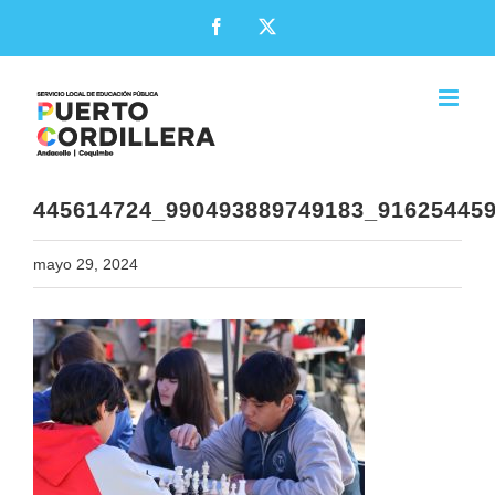
Skip
Facebook
X
to
content
445614724_990493889749183_91625445
mayo 29, 2024